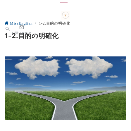
MisaEnglish
1-2.目的の明確化
お問い合わせ
1-2.目的の明確化