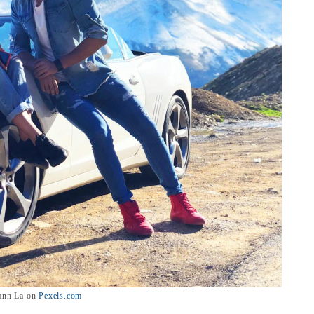
ann La on
Pexels.com